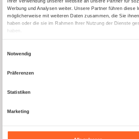
Ihrer Verwendung unserer Website an unsere Partner für soz
Gesetzlich vorgeschriebene
Werbung und Analysen weiter. Unsere Partner führen diese 
Gefährdungsbeurteilung einfach erstellen
möglicherweise mit weiteren Daten zusammen, die Sie ihnen 
lassen.
haben oder die sie im Rahmen Ihrer Nutzung der Dienste g
haben.
Mehr erfahren
Einwilligungsauswahl
Notwendig
Präferenzen
Du bist noch unsicher, ob
Statistiken
kaer
die richtige Lösung
für euer Unternehmen
Marketing
ist?