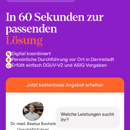
In 60 Sekunden zur
passenden
Lösung
Digital koordiniert
Persönliche Durchführung vor Ort in Darmstadt
Erfüllt einfach DGUV-V2 und ASIG Vorgaben
Jetzt kostenloses Angebot erhalten
Welche Leistungen sucht
ihr?
Dr. med. Beatus Buchzik
Geschäftsführer