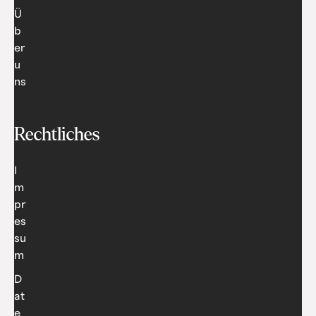
Ü
b
er
u
ns
Rechtliches
I
m
pr
es
su
m
D
at
e