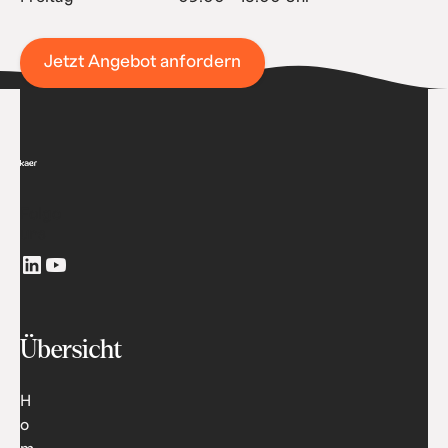
Jetzt Angebot anfordern
Folge
uns
Übersicht
H
o