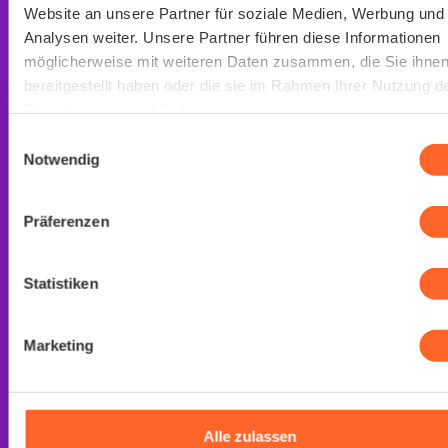
Website an unsere Partner für soziale Medien, Werbung und
Persönliche Durchführung vor Ort
Erfüllt einfach DGUV-V2 und ASIG Vorgaben
Analysen weiter. Unsere Partner führen diese Informationen
möglicherweise mit weiteren Daten zusammen, die Sie ihne
bereitgestellt haben oder die sie im Rahmen Ihrer Nutzung d
Jetzt kostenloses Angebot erhalten
Dienste gesammelt haben.
Einwilligungsauswahl
Notwendig
Für welche Leistung
Präferenzen
interessiert ihr euch?
Dr. med. Beatus Buchzik
Geschäftsführer
Statistiken
Marketing
Betreuung
Fachkraft für
Betriebsarzt
Arbeitssicherheit
Alle zulassen