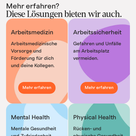
Mehr erfahren?
Diese Lösungen bieten wir auch.
Arbeitsmedizin
Arbeitssicherheit
Arbeitsmedizinische 
Gefahren und Unfälle 
Vorsorge und 
am Arbeitsplatz 
Förderung für dich 
vermeiden.
und deine Kollegen.
Mehr erfahren
Mehr erfahren
Mental Health
Physical Health
Mentale Gesundheit 
Rücken- und 
und Zufriedenheit 
physische Gesundheit. 