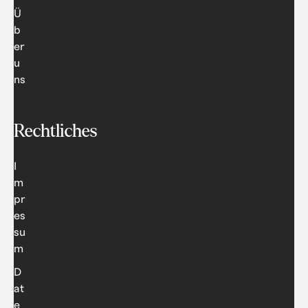
Ü
b
er
u
ns
Rechtliches
I
m
pr
es
su
m
D
at
e