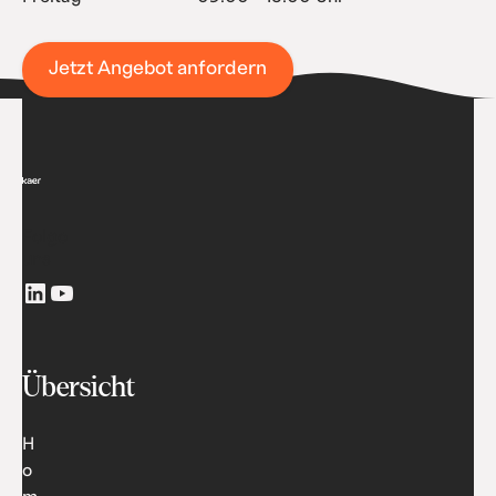
Jetzt Angebot anfordern
Folge
uns
Übersicht
H
o