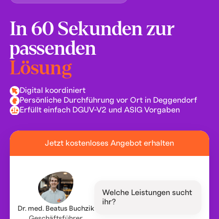
In 60 Sekunden zur
passenden
Lösung
Digital koordiniert
Persönliche Durchführung vor Ort in Deggendorf
Erfüllt einfach DGUV-V2 und ASIG Vorgaben
Jetzt kostenloses Angebot erhalten
Welche Leistungen sucht
ihr?
Dr. med. Beatus Buchzik
Geschäftsführer