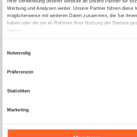
Ihrer Verwendung unserer Website an unsere Partner für soz
Gesetzlich vorgeschriebene
Werbung und Analysen weiter. Unsere Partner führen diese 
Gefährdungsbeurteilung einfach erstellen
möglicherweise mit weiteren Daten zusammen, die Sie ihnen 
lassen.
haben oder die sie im Rahmen Ihrer Nutzung der Dienste g
haben.
Mehr erfahren
Einwilligungsauswahl
Notwendig
Präferenzen
Du bist noch unsicher, ob
Statistiken
kaer
die richtige Lösung
für euer Unternehmen
Marketing
ist?