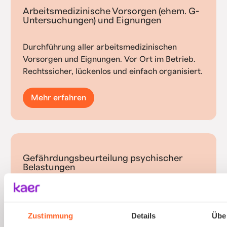
Arbeitsmedizinische Vorsorgen (ehem. G-
Untersuchungen) und Eignungen
Durchführung aller arbeitsmedizinischen
Vorsorgen und Eignungen. Vor Ort im Betrieb.
Rechtssicher, lückenlos und einfach organisiert.
Mehr erfahren
Gefährdungsbeurteilung psychischer
Belastungen
Psychische Belastungen am Arbeitsplatz mit
validierten Verfahren und einfacher
Zustimmung
Details
Übe
Durchführung erfassen.