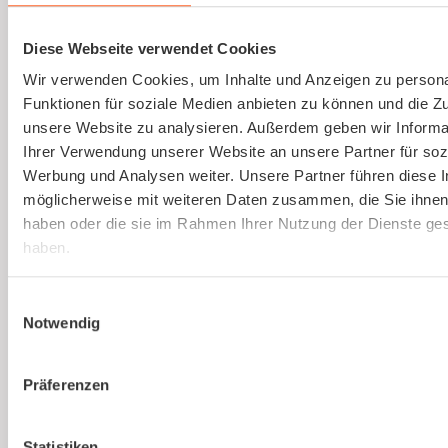
Gesetzlich vorgeschriebene
Gefährdungsbeurteilung einfach erstellen
Diese Webseite verwendet Cookies
lassen.
Wir verwenden Cookies, um Inhalte und Anzeigen zu persona
Funktionen für soziale Medien anbieten zu können und die Zug
Mehr erfahren
unsere Website zu analysieren. Außerdem geben wir Informa
Ihrer Verwendung unserer Website an unsere Partner für soz
Werbung und Analysen weiter. Unsere Partner führen diese 
möglicherweise mit weiteren Daten zusammen, die Sie ihnen 
haben oder die sie im Rahmen Ihrer Nutzung der Dienste g
haben.
Du bist noch unsicher, ob
Einwilligungsauswahl
kaer
die richtige Lösung
Notwendig
für euer Unternehmen
Präferenzen
ist?
Statistiken