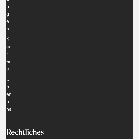
n
g
e
n
K
ar
ri
er
e
Ü
b
er
u
ns
Rechtliches