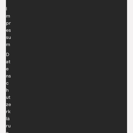
I
m
pr
es
su
m
D
at
e
ns
c
h
ut
ze
rk
lä
ru
n