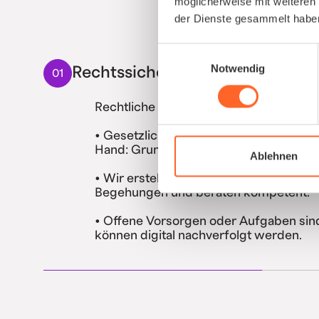
möglicherweise mit weiteren
der Dienste gesammelt habe
Einwilligungsauswahl
Notwendig
Rechtssicherheit verbessern
01
Rechtliche Risiken reduzieren und Lüc
• Gesetzliche Vorgaben (ASiG, DGUV) g
Hand: Grundbetreuung, Vorsorgen etc
Ablehnen
• Wir erstellen die rechtlichen Dokum
Begehungen und beraten kompetent.
• Offene Vorsorgen oder Aufgaben sin
können digital nachverfolgt werden.