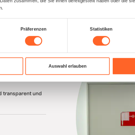
 Daten zusammen, die Sie ihnen bereitgestellt haben oder die s
n.
Präferenzen
Statistiken
ken schließen
elöst aus einer
.
Auswahl erlauben
entationen, machen
d transparent und