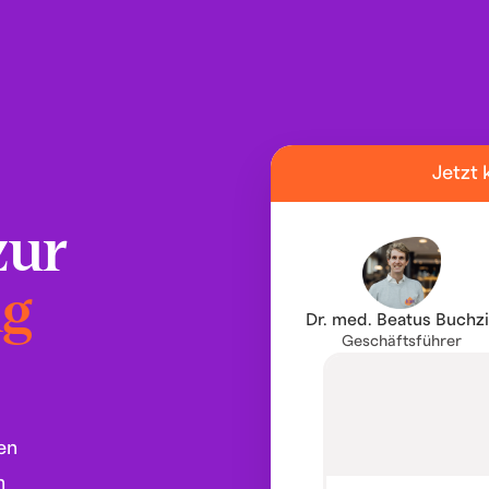
Jetzt 
zur
ng
Dr. med. Beatus Buchz
Geschäftsführer
en
n