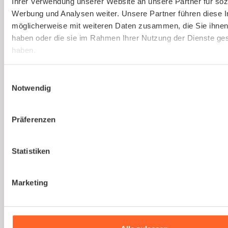
Ihrer Verwendung unserer Website an unsere Partner für soz
Gesetzlich vorgeschriebene
Werbung und Analysen weiter. Unsere Partner führen diese 
Gefährdungsbeurteilung einfach erstellen
möglicherweise mit weiteren Daten zusammen, die Sie ihnen 
lassen.
haben oder die sie im Rahmen Ihrer Nutzung der Dienste g
haben.
Mehr erfahren
Einwilligungsauswahl
Notwendig
Präferenzen
Du bist noch unsicher, ob
Statistiken
kaer
die richtige Lösung
für euer Unternehmen
Marketing
ist?