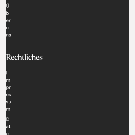
Ü
b
er
u
ns
Rechtliches
I
m
pr
es
su
m
D
at
e