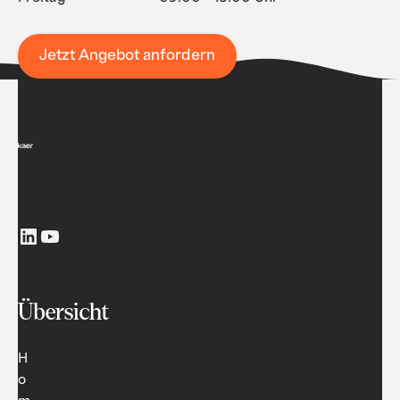
Jetzt Angebot anfordern
Folge
uns
Übersicht
H
o