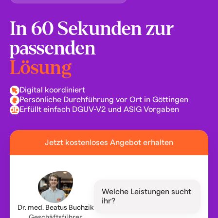
In 60 Sekunden zur
passenden
Lösung
Digital koordiniert
Persönliche Durchführung vor Ort in Göttingen
Erfüllt einfach DGUV-V2 und ASIG Vorgaben
Jetzt kostenloses Angebot erhalten
Welche Leistungen sucht
ihr?
Dr. med. Beatus Buchzik
Geschäftsführer