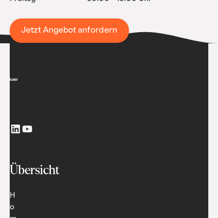
Jetzt Angebot anfordern
Folge
uns
Übersicht
H
o