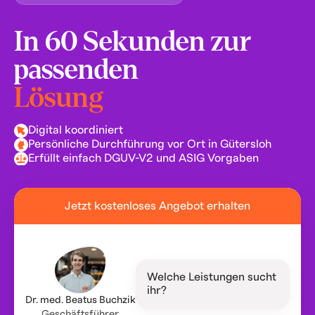
In 60 Sekunden zur
passenden
Lösung
Digital koordiniert
Persönliche Durchführung vor Ort in Gütersloh
Erfüllt einfach DGUV-V2 und ASIG Vorgaben
Jetzt kostenloses Angebot erhalten
Welche Leistungen sucht
ihr?
Dr. med. Beatus Buchzik
Geschäftsführer