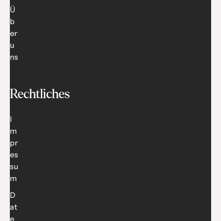
Ü
b
er
u
ns
Rechtliches
I
m
pr
es
su
m
D
at
e