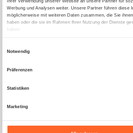
Ihrer Verwendung unserer Website an unsere Partner für soz
Gesetzlich vorgeschriebene
Werbung und Analysen weiter. Unsere Partner führen diese 
Gefährdungsbeurteilung einfach erstellen
möglicherweise mit weiteren Daten zusammen, die Sie ihnen 
lassen.
haben oder die sie im Rahmen Ihrer Nutzung der Dienste g
haben.
Mehr erfahren
Einwilligungsauswahl
Notwendig
Präferenzen
Du bist noch unsicher, ob
Statistiken
kaer
die richtige Lösung
für euer Unternehmen
Marketing
ist?