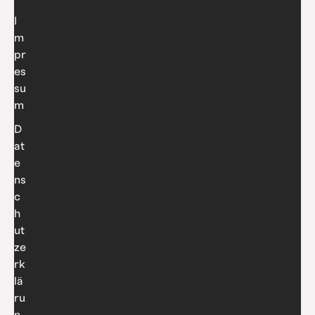
I
m
pr
es
su
m
D
at
e
ns
c
h
ut
ze
rk
lä
ru
n