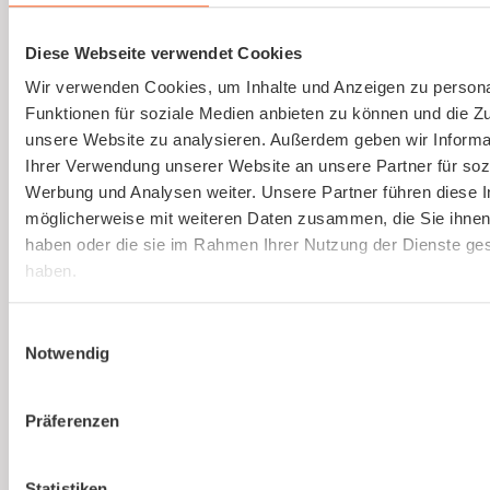
Gesetzlich vorgeschriebene
Gefährdungsbeurteilung einfach erstellen
Diese Webseite verwendet Cookies
lassen.
Wir verwenden Cookies, um Inhalte und Anzeigen zu persona
Funktionen für soziale Medien anbieten zu können und die Zug
Mehr erfahren
unsere Website zu analysieren. Außerdem geben wir Informa
Ihrer Verwendung unserer Website an unsere Partner für soz
Werbung und Analysen weiter. Unsere Partner führen diese 
möglicherweise mit weiteren Daten zusammen, die Sie ihnen 
haben oder die sie im Rahmen Ihrer Nutzung der Dienste g
haben.
Du bist noch unsicher, ob
Einwilligungsauswahl
kaer
die richtige Lösung
Notwendig
für euer Unternehmen
Präferenzen
ist?
Statistiken