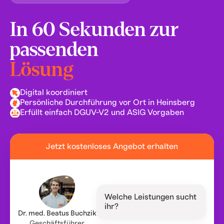
In 60 Sekunden zur
passenden
Lösung
Digital koordiniert
Persönliche Durchführung vor Ort in Heinsberg
Erfüllt einfach DGUV-V2 und ASIG Vorgaben
Jetzt kostenloses Angebot erhalten
Welche Leistungen sucht
ihr?
Dr. med. Beatus Buchzik
Geschäftsführer