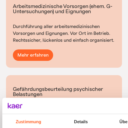
Arbeitsmedizinische Vorsorgen (ehem. G-
Untersuchungen) und Eignungen
Durchführung aller arbeitsmedizinischen
Vorsorgen und Eignungen. Vor Ort im Betrieb.
Rechtssicher, lückenlos und einfach organisiert.
Mehr erfahren
Gefährdungsbeurteilung psychischer
Belastungen
Psychische Belastungen am Arbeitsplatz mit
validierten Verfahren und einfacher
Zustimmung
Details
Übe
Durchführung erfassen.