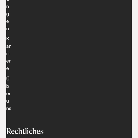
n
g
e
n
K
ar
ri
er
e
Ü
b
er
u
ns
Rechtliches