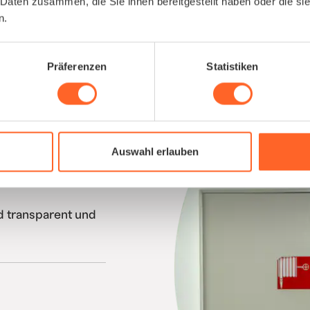
 Daten zusammen, die Sie ihnen bereitgestellt haben oder die s
n.
Präferenzen
Statistiken
ken schließen
elöst aus einer
.
Auswahl erlauben
entationen, machen
d transparent und