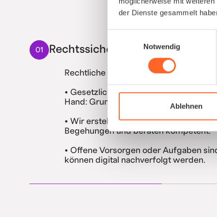
möglicherweise mit weiteren
der Dienste gesammelt habe
Einwilligungsauswahl
Notwendig
Rechtssicherheit verbessern
01
Rechtliche Risiken reduzieren und Lüc
• Gesetzliche Vorgaben (ASiG, DGUV) g
Hand: Grundbetreuung, Vorsorgen etc
Ablehnen
• Wir erstellen die rechtlichen Dokum
Begehungen und beraten kompetent.
• Offene Vorsorgen oder Aufgaben sin
können digital nachverfolgt werden.