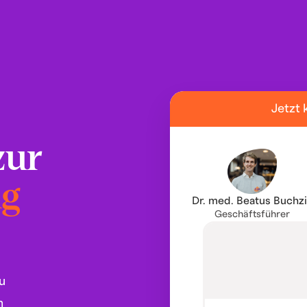
Jetzt 
zur
ng
Dr. med. Beatus Buchz
Geschäftsführer
u
n