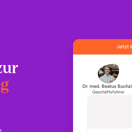
Jetzt 
zur
ng
Dr. med. Beatus Buchz
Geschäftsführer
g
n