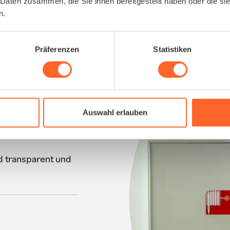
 Daten zusammen, die Sie ihnen bereitgestellt haben oder die s
n.
Präferenzen
Statistiken
ken schließen
elöst aus einer
.
Auswahl erlauben
entationen, machen
d transparent und