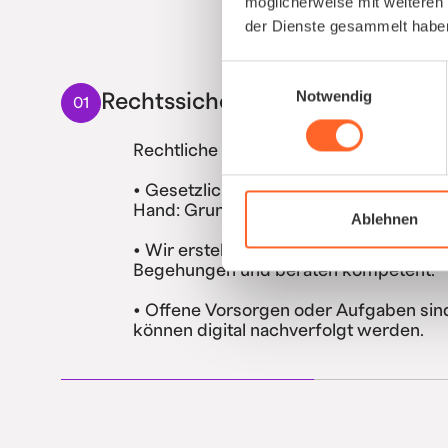
möglicherweise mit weiteren
der Dienste gesammelt habe
Einwilligungsauswahl
Notwendig
Rechtssicherheit verbessern
01
Rechtliche Risiken reduzieren und Lüc
• Gesetzliche Vorgaben (ASiG, DGUV) g
Hand: Grundbetreuung, Vorsorgen etc
Ablehnen
• Wir erstellen die rechtlichen Dokum
Begehungen und beraten kompetent.
• Offene Vorsorgen oder Aufgaben sin
können digital nachverfolgt werden.