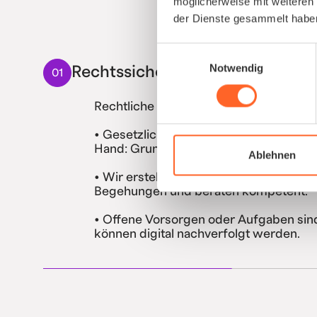
möglicherweise mit weiteren
der Dienste gesammelt habe
Einwilligungsauswahl
Notwendig
Rechtssicherheit verbessern
01
Rechtliche Risiken reduzieren und Lüc
• Gesetzliche Vorgaben (ASiG, DGUV) g
Hand: Grundbetreuung, Vorsorgen etc
Ablehnen
• Wir erstellen die rechtlichen Dokum
Begehungen und beraten kompetent.
• Offene Vorsorgen oder Aufgaben sin
können digital nachverfolgt werden.