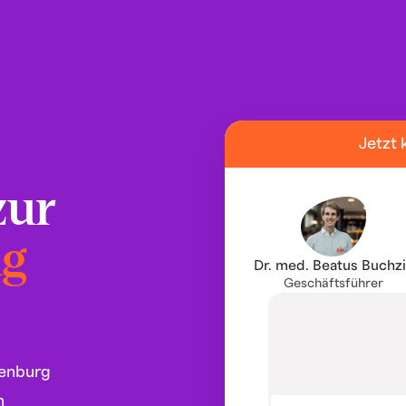
Jetzt 
zur
ng
Dr. med. Beatus Buchz
Geschäftsführer
senburg
n