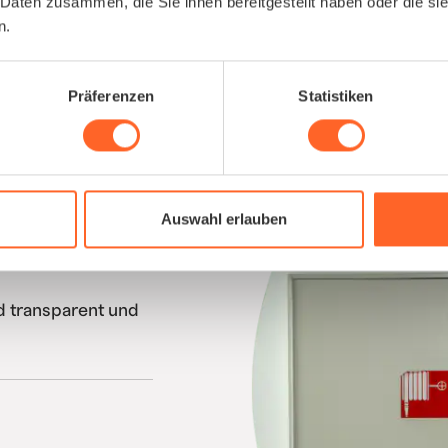
 Daten zusammen, die Sie ihnen bereitgestellt haben oder die s
n.
Präferenzen
Statistiken
ken schließen
elöst aus einer
.
Auswahl erlauben
entationen, machen
d transparent und