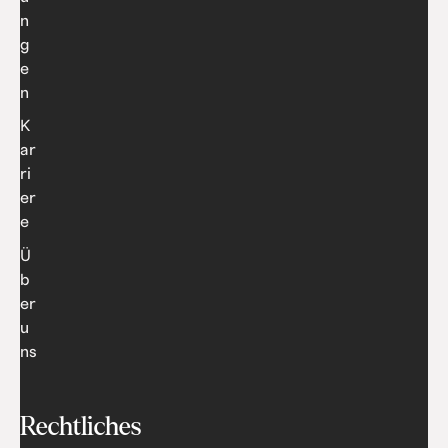
n
g
e
n
K
ar
ri
er
e
Ü
b
er
u
ns
Rechtliches