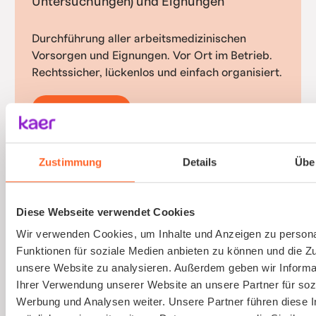
Untersuchungen) und Eignungen
Durchführung aller arbeitsmedizinischen
Vorsorgen und Eignungen. Vor Ort im Betrieb.
Rechtssicher, lückenlos und einfach organisiert.
Mehr erfahren
Zustimmung
Details
Übe
Gefährdungsbeurteilung psychischer
Belastungen
Diese Webseite verwendet Cookies
Wir verwenden Cookies, um Inhalte und Anzeigen zu persona
Psychische Belastungen am Arbeitsplatz mit
Funktionen für soziale Medien anbieten zu können und die Zug
validierten Verfahren und einfacher
unsere Website zu analysieren. Außerdem geben wir Informa
Durchführung erfassen.
Ihrer Verwendung unserer Website an unsere Partner für soz
Gesetzlich vorgeschriebene
Werbung und Analysen weiter. Unsere Partner führen diese 
Gefährdungsbeurteilung einfach erstellen