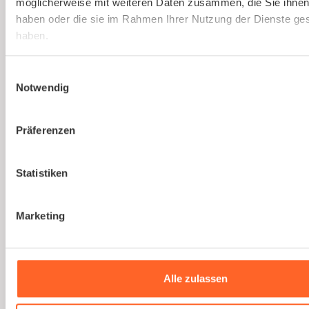
möglicherweise mit weiteren Daten zusammen, die Sie ihnen 
lassen.
haben oder die sie im Rahmen Ihrer Nutzung der Dienste g
haben.
Mehr erfahren
Einwilligungsauswahl
Notwendig
Präferenzen
Statistiken
Du bist noch unsicher, ob
kaer
die richtige Lösung
Marketing
für euer Unternehmen
ist?
Alle zulassen
Wir sind noch nicht digital genug