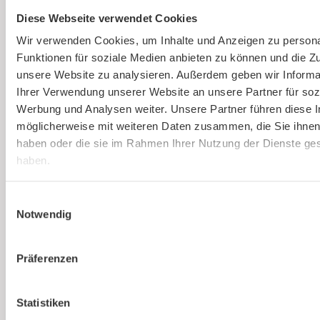
Gesetzlich vorgeschriebene
Diese Webseite verwendet Cookies
Gefährdungsbeurteilung einfach erstellen
lassen.
Wir verwenden Cookies, um Inhalte und Anzeigen zu persona
Funktionen für soziale Medien anbieten zu können und die Zug
unsere Website zu analysieren. Außerdem geben wir Informa
Mehr erfahren
Ihrer Verwendung unserer Website an unsere Partner für soz
Werbung und Analysen weiter. Unsere Partner führen diese 
möglicherweise mit weiteren Daten zusammen, die Sie ihnen 
haben oder die sie im Rahmen Ihrer Nutzung der Dienste g
haben.
Einwilligungsauswahl
Du bist noch unsicher, ob
Notwendig
kaer
die richtige Lösung
für euer Unternehmen
Präferenzen
ist?
Statistiken