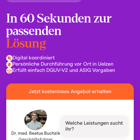
In 60 Sekunden zur
passenden
Lösung
Digital koordiniert
Persönliche Durchführung vor Ort in Uelzen
Erfüllt einfach DGUV-V2 und ASIG Vorgaben
Jetzt kostenloses Angebot erhalten
Welche Leistungen sucht
ihr?
Dr. med. Beatus Buchzik
Geschäftsführer