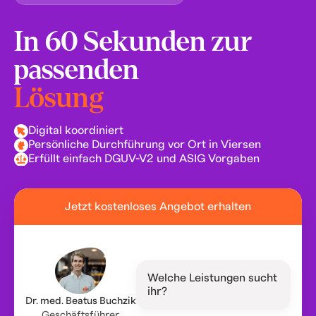
In 60 Sekunden zur
passenden
Lösung
Digital koordiniert
Persönliche Durchführung vor Ort in Viersen
Erfüllt einfach DGUV-V2 und ASIG Vorgaben
Jetzt kostenloses Angebot erhalten
Welche Leistungen sucht
ihr?
Dr. med. Beatus Buchzik
Geschäftsführer