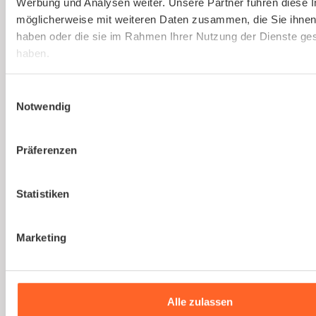
Werbung und Analysen weiter. Unsere Partner führen diese 
Gesetzlich vorgeschriebene
möglicherweise mit weiteren Daten zusammen, die Sie ihnen 
Gefährdungsbeurteilung einfach erstellen
haben oder die sie im Rahmen Ihrer Nutzung der Dienste g
lassen.
haben.
Mehr erfahren
Einwilligungsauswahl
Notwendig
Präferenzen
Statistiken
Du bist noch unsicher, ob
kaer
die richtige Lösung
Marketing
für euer Unternehmen
ist?
Alle zulassen