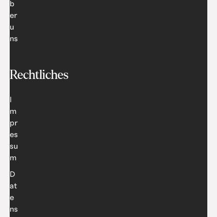
b
er
u
ns
Rechtliches
I
m
pr
es
su
m
D
at
e
ns