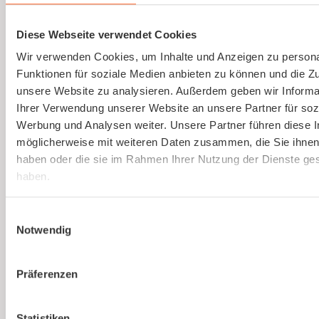
Gesetzlich vorgeschriebene
Gefährdungsbeurteilung einfach erstellen
Diese Webseite verwendet Cookies
lassen.
Wir verwenden Cookies, um Inhalte und Anzeigen zu persona
Funktionen für soziale Medien anbieten zu können und die Zug
Mehr erfahren
unsere Website zu analysieren. Außerdem geben wir Informa
Ihrer Verwendung unserer Website an unsere Partner für soz
Werbung und Analysen weiter. Unsere Partner führen diese 
möglicherweise mit weiteren Daten zusammen, die Sie ihnen 
haben oder die sie im Rahmen Ihrer Nutzung der Dienste g
haben.
Du bist noch unsicher, ob
Einwilligungsauswahl
kaer
die richtige Lösung
Notwendig
für euer Unternehmen
Präferenzen
ist?
Statistiken