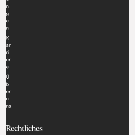
n
g
e
n
K
ar
ri
er
e
Ü
b
er
u
ns
Rechtliches