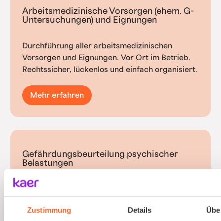
Arbeitsmedizinische Vorsorgen (ehem. G-
Untersuchungen) und Eignungen
Durchführung aller arbeitsmedizinischen
Vorsorgen und Eignungen. Vor Ort im Betrieb.
Rechtssicher, lückenlos und einfach organisiert.
Mehr erfahren
Gefährdungsbeurteilung psychischer
Belastungen
Psychische Belastungen am Arbeitsplatz mit
validierten Verfahren und einfacher
Zustimmung
Details
Übe
Durchführung erfassen.