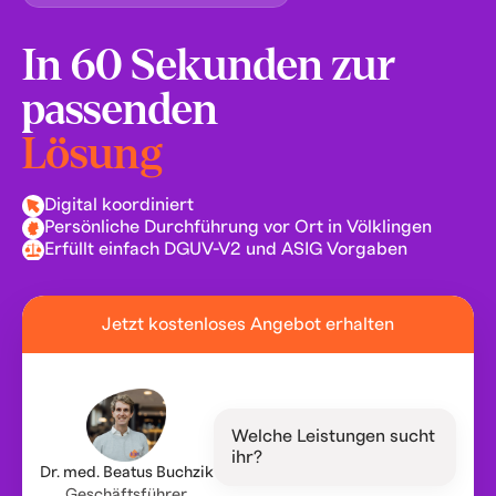
In 60 Sekunden zur
passenden
Lösung
Digital koordiniert
Persönliche Durchführung vor Ort in Völklingen
Erfüllt einfach DGUV-V2 und ASIG Vorgaben
Jetzt kostenloses Angebot erhalten
Welche Leistungen sucht
ihr?
Dr. med. Beatus Buchzik
Geschäftsführer