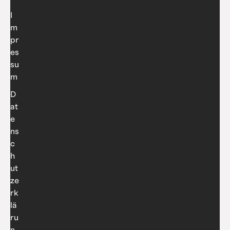
I
m
pr
es
su
m
D
at
e
ns
c
h
ut
ze
rk
lä
ru
n