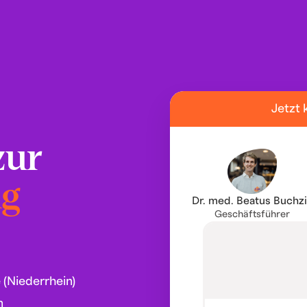
Jetzt 
zur
ng
Dr. med. Beatus Buchz
Geschäftsführer
 (Niederrhein)
n