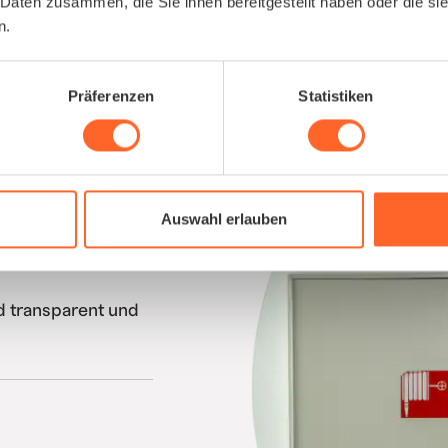
 Daten zusammen, die Sie ihnen bereitgestellt haben oder die s
n.
Präferenzen
Statistiken
ken schließen
elöst aus einer
.
Auswahl erlauben
entationen, machen
d transparent und