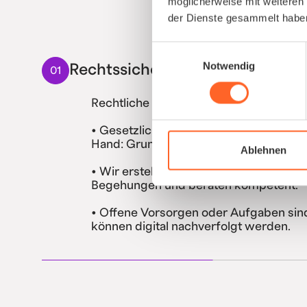
möglicherweise mit weiteren
der Dienste gesammelt habe
Einwilligungsauswahl
Notwendig
Rechtssicherheit verbessern
01
Rechtliche Risiken reduzieren und Lüc
• Gesetzliche Vorgaben (ASiG, DGUV) g
Hand: Grundbetreuung, Vorsorgen etc
Ablehnen
• Wir erstellen die rechtlichen Dokum
Begehungen und beraten kompetent.
• Offene Vorsorgen oder Aufgaben sin
können digital nachverfolgt werden.