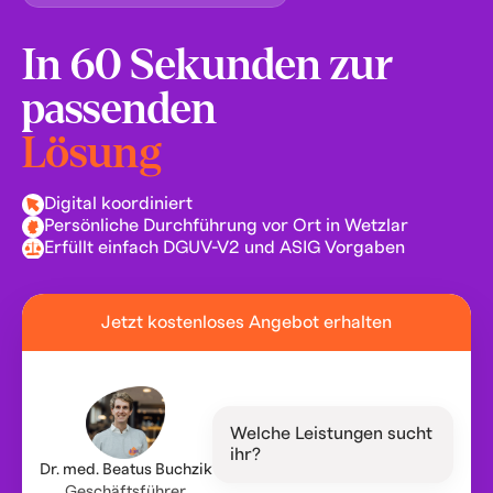
In 60 Sekunden zur
passenden
Lösung
Digital koordiniert
Persönliche Durchführung vor Ort in Wetzlar
Erfüllt einfach DGUV-V2 und ASIG Vorgaben
Jetzt kostenloses Angebot erhalten
Welche Leistungen sucht
ihr?
Dr. med. Beatus Buchzik
Geschäftsführer