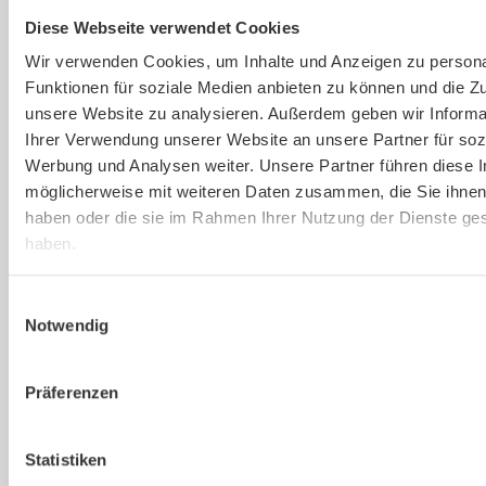
Gesetzlich vorgeschriebene
Diese Webseite verwendet Cookies
Gefährdungsbeurteilung einfach erstellen
lassen.
Wir verwenden Cookies, um Inhalte und Anzeigen zu persona
Funktionen für soziale Medien anbieten zu können und die Zug
unsere Website zu analysieren. Außerdem geben wir Informa
Mehr erfahren
Ihrer Verwendung unserer Website an unsere Partner für soz
Werbung und Analysen weiter. Unsere Partner führen diese 
möglicherweise mit weiteren Daten zusammen, die Sie ihnen 
haben oder die sie im Rahmen Ihrer Nutzung der Dienste g
haben.
Einwilligungsauswahl
Du bist noch unsicher, ob
Notwendig
kaer
die richtige Lösung
für euer Unternehmen
Präferenzen
ist?
Statistiken