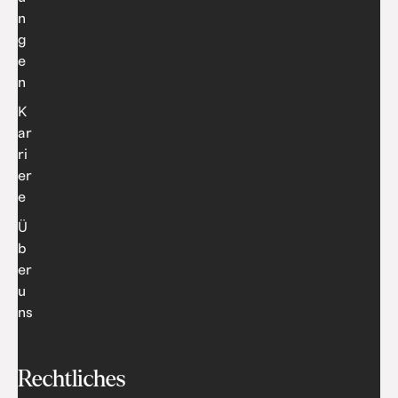
n
g
e
n
K
ar
ri
er
e
Ü
b
er
u
ns
Rechtliches