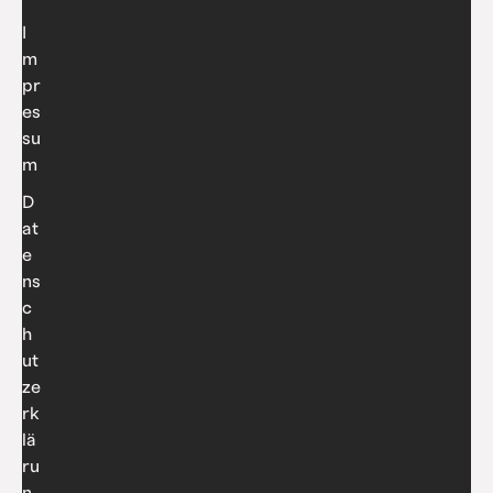
I
m
pr
es
su
m
D
at
e
ns
c
h
ut
ze
rk
lä
ru
n