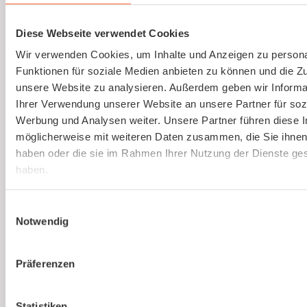
Gesetzlich vorgeschriebene
Gefährdungsbeurteilung einfach erstellen
Diese Webseite verwendet Cookies
lassen.
Wir verwenden Cookies, um Inhalte und Anzeigen zu persona
Funktionen für soziale Medien anbieten zu können und die Zug
Mehr erfahren
unsere Website zu analysieren. Außerdem geben wir Informa
Ihrer Verwendung unserer Website an unsere Partner für soz
Werbung und Analysen weiter. Unsere Partner führen diese 
möglicherweise mit weiteren Daten zusammen, die Sie ihnen 
haben oder die sie im Rahmen Ihrer Nutzung der Dienste g
haben.
Du bist noch unsicher, ob
Einwilligungsauswahl
kaer
die richtige Lösung
Notwendig
für euer Unternehmen
Präferenzen
ist?
Statistiken