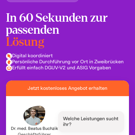
In 60 Sekunden zur
passenden
Lösung
Digital koordiniert
Persönliche Durchführung vor Ort in Zweibrücken
Erfüllt einfach DGUV-V2 und ASIG Vorgaben
Jetzt kostenloses Angebot erhalten
Welche Leistungen sucht
ihr?
Dr. med. Beatus Buchzik
Geschäftsführer