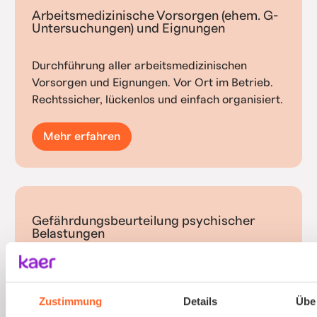
Arbeitsmedizinische Vorsorgen (ehem. G-
Untersuchungen) und Eignungen
Durchführung aller arbeitsmedizinischen
Vorsorgen und Eignungen. Vor Ort im Betrieb.
Rechtssicher, lückenlos und einfach organisiert.
Mehr erfahren
Gefährdungsbeurteilung psychischer
Belastungen
Psychische Belastungen am Arbeitsplatz mit
validierten Verfahren und einfacher
Zustimmung
Details
Übe
Durchführung erfassen.