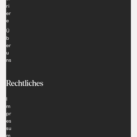
ri
er
e
Ü
b
er
u
ns
Rechtliches
I
m
pr
es
su
m