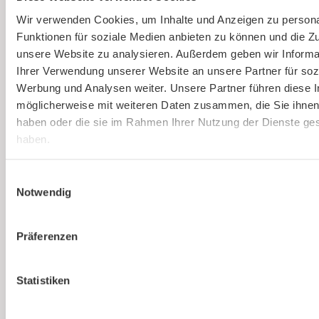
(virtuell)
Wir verwenden Cookies, um Inhalte und Anzeigen zu persona
Funktionen für soziale Medien anbieten zu können und die Zug
Online und live die Ausbildung zum
unsere Website zu analysieren. Außerdem geben wir Informa
Sicherheitsbeauftragten absolvieren. An nur
Ihrer Verwendung unserer Website an unsere Partner für soz
einem Tag. Strukturierte Schulung, praxisnah
Werbung und Analysen weiter. Unsere Partner führen diese 
und interessant.
möglicherweise mit weiteren Daten zusammen, die Sie ihnen 
haben oder die sie im Rahmen Ihrer Nutzung der Dienste g
haben.
Mehr erfahren
Einwilligungsauswahl
Notwendig
Präferenzen
Ist kaer
Statistiken
die richtige Lösung für