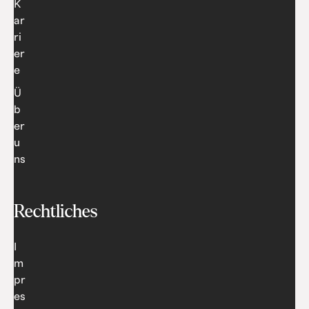
K
ar
ri
er
e
Ü
b
er
u
ns
Rechtliches
I
m
pr
es