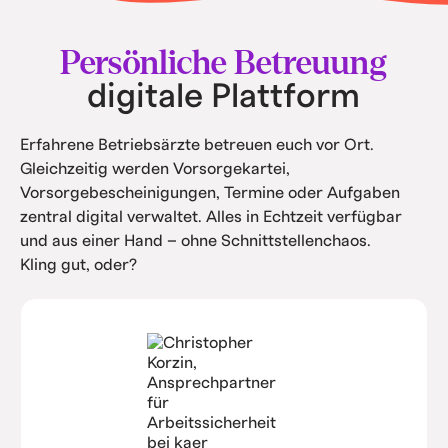
• Intern spart ihr Kosten durch Automatisierung
und Service.
Persönliche Betreuung
digitale Plattform
Erfahrene Betriebsärzte betreuen euch vor Ort.
Gleichzeitig werden Vorsorgekartei,
Vorsorgebescheinigungen, Termine oder Aufgaben
zentral digital verwaltet. Alles in Echtzeit verfügbar
und aus einer Hand – ohne Schnittstellenchaos.
Kling gut, oder?