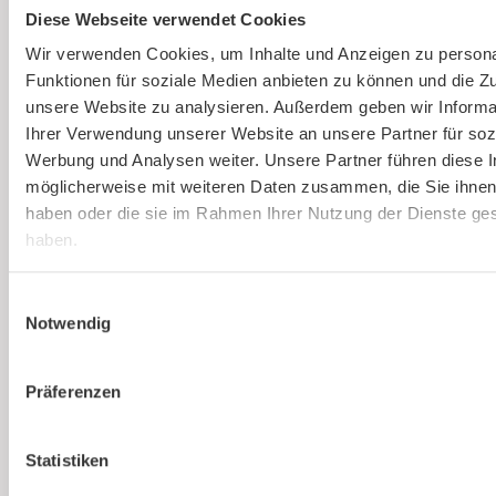
Diese Webseite verwendet Cookies
Ausbildung von Sicherheitsbeauftragten
(virtuell)
Wir verwenden Cookies, um Inhalte und Anzeigen zu persona
Funktionen für soziale Medien anbieten zu können und die Zug
Online und live die Ausbildung zum
unsere Website zu analysieren. Außerdem geben wir Informa
Sicherheitsbeauftragten absolvieren. An nur
Ihrer Verwendung unserer Website an unsere Partner für soz
einem Tag. Strukturierte Schulung, praxisnah
Werbung und Analysen weiter. Unsere Partner führen diese 
und interessant.
möglicherweise mit weiteren Daten zusammen, die Sie ihnen 
haben oder die sie im Rahmen Ihrer Nutzung der Dienste g
haben.
Mehr erfahren
Einwilligungsauswahl
Notwendig
Präferenzen
Statistiken
Ist kaer