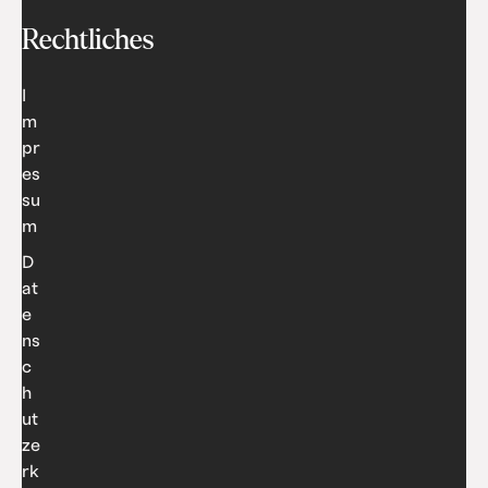
Rechtliches
I
m
pr
es
su
m
D
at
e
ns
c
h
ut
ze
rk