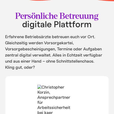
• Intern spart ihr Kosten durch Automatisierung
und Service.
Persönliche Betreuung
digitale Plattform
Erfahrene Betriebsärzte betreuen euch vor Ort.
Gleichzeitig werden Vorsorgekartei,
Vorsorgebescheinigungen, Termine oder Aufgaben
zentral digital verwaltet. Alles in Echtzeit verfügbar
und aus einer Hand – ohne Schnittstellenchaos.
Kling gut, oder?