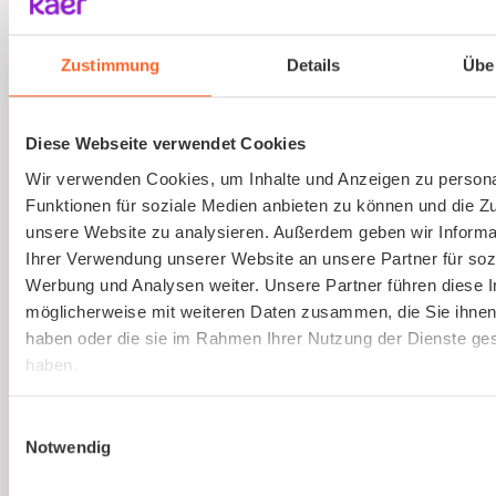
Ausbildung von Sicherheitsbeauftragten
(virtuell)
Zustimmung
Details
Übe
Online und live die Ausbildung zum
Sicherheitsbeauftragten absolvieren. An nur
Diese Webseite verwendet Cookies
einem Tag. Strukturierte Schulung, praxisnah
Wir verwenden Cookies, um Inhalte und Anzeigen zu persona
und interessant.
Funktionen für soziale Medien anbieten zu können und die Zug
unsere Website zu analysieren. Außerdem geben wir Informa
Ihrer Verwendung unserer Website an unsere Partner für soz
Mehr erfahren
Werbung und Analysen weiter. Unsere Partner führen diese 
möglicherweise mit weiteren Daten zusammen, die Sie ihnen 
haben oder die sie im Rahmen Ihrer Nutzung der Dienste g
haben.
Einwilligungsauswahl
Notwendig
Ist kaer