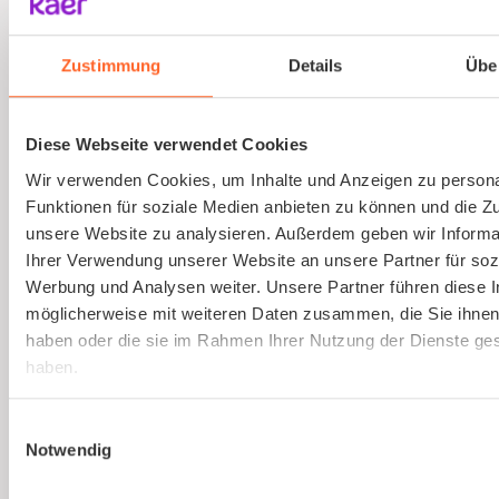
Ausbildung von Sicherheitsbeauftragten
(virtuell)
Zustimmung
Details
Übe
Online und live die Ausbildung zum
Sicherheitsbeauftragten absolvieren. An nur
Diese Webseite verwendet Cookies
einem Tag. Strukturierte Schulung, praxisnah
Wir verwenden Cookies, um Inhalte und Anzeigen zu persona
und interessant.
Funktionen für soziale Medien anbieten zu können und die Zug
unsere Website zu analysieren. Außerdem geben wir Informa
Ihrer Verwendung unserer Website an unsere Partner für soz
Mehr erfahren
Werbung und Analysen weiter. Unsere Partner führen diese 
möglicherweise mit weiteren Daten zusammen, die Sie ihnen 
haben oder die sie im Rahmen Ihrer Nutzung der Dienste g
haben.
Einwilligungsauswahl
Notwendig
Ist kaer