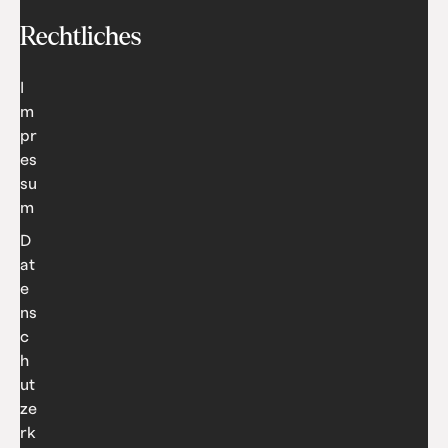
Rechtliches
I
m
pr
es
su
m
D
at
e
ns
c
h
ut
ze
rk