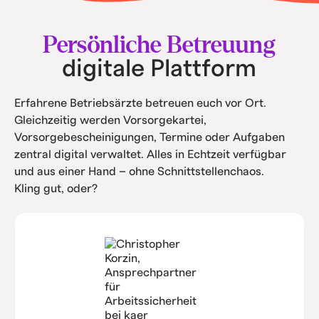
• Intern spart ihr Kosten durch Automatisierung
und Service.
Persönliche Betreuung
digitale Plattform
Erfahrene Betriebsärzte betreuen euch vor Ort.
Gleichzeitig werden Vorsorgekartei,
Vorsorgebescheinigungen, Termine oder Aufgaben
zentral digital verwaltet. Alles in Echtzeit verfügbar
und aus einer Hand – ohne Schnittstellenchaos.
Kling gut, oder?