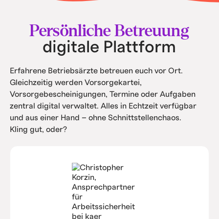
• Intern spart ihr Kosten durch Automatisierung
und Service.
Persönliche Betreuung
digitale Plattform
Erfahrene Betriebsärzte betreuen euch vor Ort.
Gleichzeitig werden Vorsorgekartei,
Vorsorgebescheinigungen, Termine oder Aufgaben
zentral digital verwaltet. Alles in Echtzeit verfügbar
und aus einer Hand – ohne Schnittstellenchaos.
Kling gut, oder?