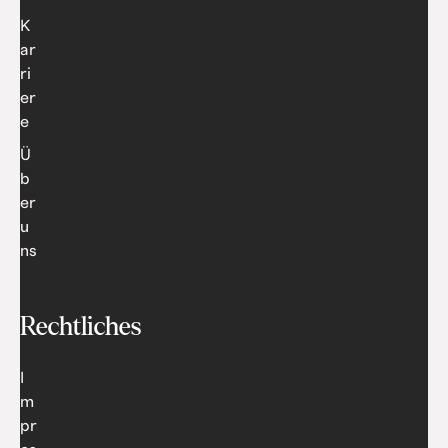
K
ar
ri
er
e
Ü
b
er
u
ns
Rechtliches
I
m
pr