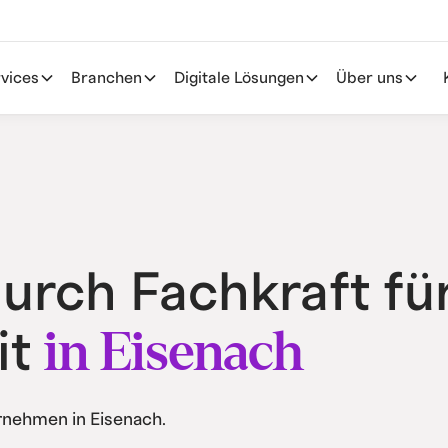
vices
Branchen
Digitale Lösungen
Über uns
durch Fachkraft fü
in Eisenach
it
rnehmen in Eisenach.