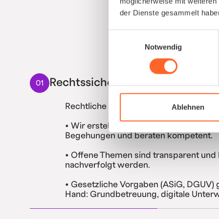
möglicherweise mit weiteren
der Dienste gesammelt habe
Einwilligungsauswahl
Notwendig
Rechtssicherheit verbessern
01
Rechtliche Risiken reduzieren und Lüc
Ablehnen
• Wir erstellen die rechtlichen Dokum
Begehungen und beraten kompetent.
• Offene Themen sind transparent und 
nachverfolgt werden.
• Gesetzliche Vorgaben (ASiG, DGUV) g
Hand: Grundbetreuung, digitale Unter