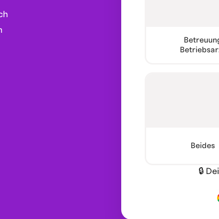
ch
n
Betreuun
Betriebsar
Beides
🔒 De