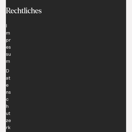
Rechtliches
I
m
pr
es
su
m
D
at
e
ns
c
h
ut
ze
rk