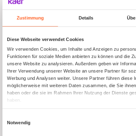
Ausbildung von Sicherheitsbeauftragten
(virtuell)
Zustimmung
Details
Übe
Online und live die Ausbildung zum
Sicherheitsbeauftragten absolvieren. An nur
Diese Webseite verwendet Cookies
einem Tag. Strukturierte Schulung, praxisnah
Wir verwenden Cookies, um Inhalte und Anzeigen zu persona
und interessant.
Funktionen für soziale Medien anbieten zu können und die Zug
unsere Website zu analysieren. Außerdem geben wir Informa
Ihrer Verwendung unserer Website an unsere Partner für soz
Mehr erfahren
Werbung und Analysen weiter. Unsere Partner führen diese 
möglicherweise mit weiteren Daten zusammen, die Sie ihnen 
haben oder die sie im Rahmen Ihrer Nutzung der Dienste g
haben.
Einwilligungsauswahl
Notwendig
Ist kaer