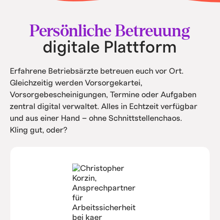
• Intern spart ihr Kosten durch Automatisierung
und Service.
Persönliche Betreuung
digitale Plattform
Erfahrene Betriebsärzte betreuen euch vor Ort.
Gleichzeitig werden Vorsorgekartei,
Vorsorgebescheinigungen, Termine oder Aufgaben
zentral digital verwaltet. Alles in Echtzeit verfügbar
und aus einer Hand – ohne Schnittstellenchaos.
Kling gut, oder?