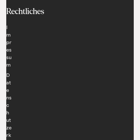
Rechtliches
I
m
pr
es
su
m
D
at
e
ns
c
h
ut
ze
rk