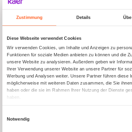
Ausbildung von Sicherheitsbeauftragten
(virtuell)
Zustimmung
Details
Übe
Online und live die Ausbildung zum
Sicherheitsbeauftragten absolvieren. An nur
Diese Webseite verwendet Cookies
einem Tag. Strukturierte Schulung, praxisnah
Wir verwenden Cookies, um Inhalte und Anzeigen zu persona
und interessant.
Funktionen für soziale Medien anbieten zu können und die Zug
unsere Website zu analysieren. Außerdem geben wir Informa
Ihrer Verwendung unserer Website an unsere Partner für soz
Mehr erfahren
Werbung und Analysen weiter. Unsere Partner führen diese 
möglicherweise mit weiteren Daten zusammen, die Sie ihnen 
haben oder die sie im Rahmen Ihrer Nutzung der Dienste g
haben.
Einwilligungsauswahl
Notwendig
Ist kaer