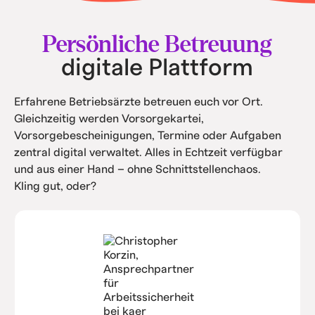
• Intern spart ihr Kosten durch Automatisierung
und Service.
Persönliche Betreuung
digitale Plattform
Erfahrene Betriebsärzte betreuen euch vor Ort.
Gleichzeitig werden Vorsorgekartei,
Vorsorgebescheinigungen, Termine oder Aufgaben
zentral digital verwaltet. Alles in Echtzeit verfügbar
und aus einer Hand – ohne Schnittstellenchaos.
Kling gut, oder?