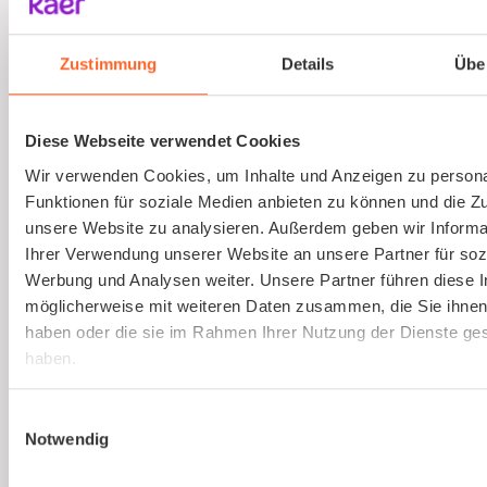
Ausbildung von Sicherheitsbeauftragten
(virtuell)
Zustimmung
Details
Übe
Online und live die Ausbildung zum
Sicherheitsbeauftragten absolvieren. An nur
Diese Webseite verwendet Cookies
einem Tag. Strukturierte Schulung, praxisnah
Wir verwenden Cookies, um Inhalte und Anzeigen zu persona
und interessant.
Funktionen für soziale Medien anbieten zu können und die Zug
unsere Website zu analysieren. Außerdem geben wir Informa
Ihrer Verwendung unserer Website an unsere Partner für soz
Mehr erfahren
Werbung und Analysen weiter. Unsere Partner führen diese 
möglicherweise mit weiteren Daten zusammen, die Sie ihnen 
haben oder die sie im Rahmen Ihrer Nutzung der Dienste g
haben.
Einwilligungsauswahl
Notwendig
Ist kaer