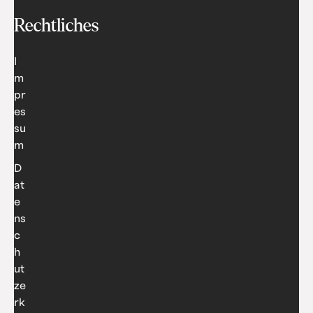
Rechtliches
I
m
pr
es
su
m
D
at
e
ns
c
h
ut
ze
rk