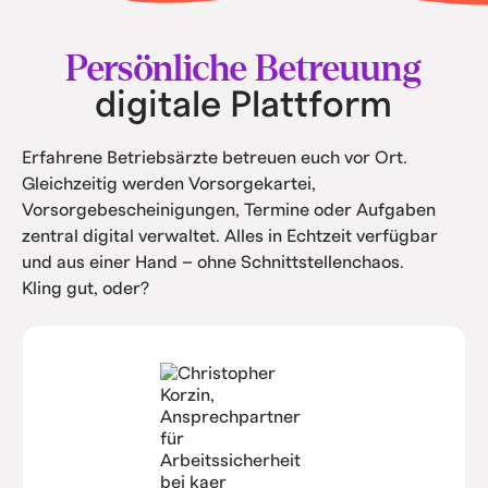
• Intern spart ihr Kosten durch Automatisierung
und Service.
Persönliche Betreuung
digitale Plattform
Erfahrene Betriebsärzte betreuen euch vor Ort.
Gleichzeitig werden Vorsorgekartei,
Vorsorgebescheinigungen, Termine oder Aufgaben
zentral digital verwaltet. Alles in Echtzeit verfügbar
und aus einer Hand – ohne Schnittstellenchaos.
Kling gut, oder?