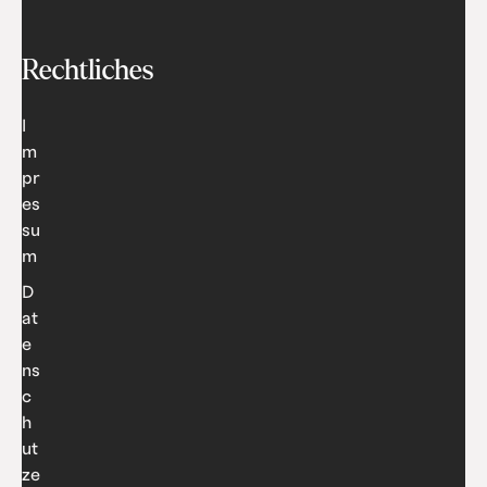
Rechtliches
I
m
pr
es
su
m
D
at
e
ns
c
h
ut
ze