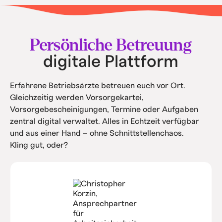
• Keine teuren Softwarekosten.
• Intern spart ihr Kosten durch Automatisierung
und Service.
Persönliche Betreuung
digitale Plattform
Erfahrene Betriebsärzte betreuen euch vor Ort.
Gleichzeitig werden Vorsorgekartei,
Vorsorgebescheinigungen, Termine oder Aufgaben
zentral digital verwaltet. Alles in Echtzeit verfügbar
und aus einer Hand – ohne Schnittstellenchaos.
Kling gut, oder?