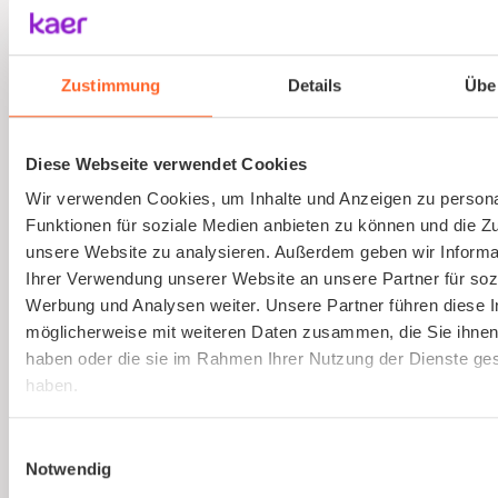
Ausbildung von Sicherheitsbeauftragten
(virtuell)
Zustimmung
Details
Übe
Online und live die Ausbildung zum
Sicherheitsbeauftragten absolvieren. An nur
Diese Webseite verwendet Cookies
einem Tag. Strukturierte Schulung, praxisnah
Wir verwenden Cookies, um Inhalte und Anzeigen zu persona
und interessant.
Funktionen für soziale Medien anbieten zu können und die Zug
unsere Website zu analysieren. Außerdem geben wir Informa
Ihrer Verwendung unserer Website an unsere Partner für soz
Mehr erfahren
Werbung und Analysen weiter. Unsere Partner führen diese 
möglicherweise mit weiteren Daten zusammen, die Sie ihnen 
haben oder die sie im Rahmen Ihrer Nutzung der Dienste g
haben.
Einwilligungsauswahl
Notwendig