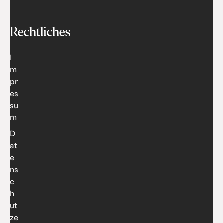
Rechtliches
I
m
pr
es
su
m
D
at
e
ns
c
h
ut
ze