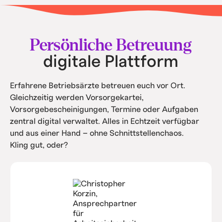
• Keine teuren Softwarekosten.
• Intern spart ihr Kosten durch Automatisierung
und Service.
Persönliche Betreuung
digitale Plattform
Erfahrene Betriebsärzte betreuen euch vor Ort.
Gleichzeitig werden Vorsorgekartei,
Vorsorgebescheinigungen, Termine oder Aufgaben
zentral digital verwaltet. Alles in Echtzeit verfügbar
und aus einer Hand – ohne Schnittstellenchaos.
Kling gut, oder?