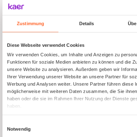
Ausbildung von Sicherheitsbeauftragten
(virtuell)
Zustimmung
Details
Übe
Online und live die Ausbildung zum
Sicherheitsbeauftragten absolvieren. An nur
Diese Webseite verwendet Cookies
einem Tag. Strukturierte Schulung, praxisnah
Wir verwenden Cookies, um Inhalte und Anzeigen zu persona
und interessant.
Funktionen für soziale Medien anbieten zu können und die Zug
unsere Website zu analysieren. Außerdem geben wir Informa
Ihrer Verwendung unserer Website an unsere Partner für soz
Mehr erfahren
Werbung und Analysen weiter. Unsere Partner führen diese 
möglicherweise mit weiteren Daten zusammen, die Sie ihnen 
haben oder die sie im Rahmen Ihrer Nutzung der Dienste g
haben.
Einwilligungsauswahl
Notwendig