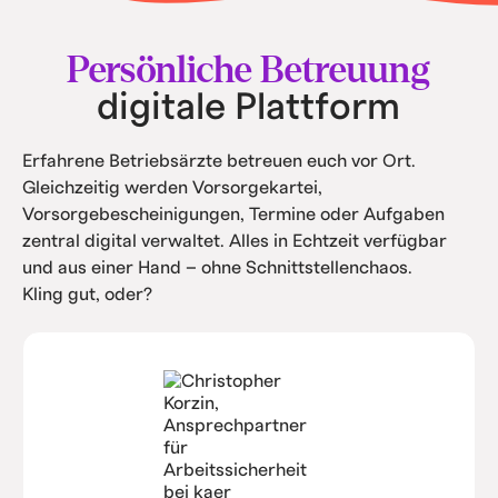
• Intern spart ihr Kosten durch Automatisierung
und Service.
Persönliche Betreuung
digitale Plattform
Erfahrene Betriebsärzte betreuen euch vor Ort.
Gleichzeitig werden Vorsorgekartei,
Vorsorgebescheinigungen, Termine oder Aufgaben
zentral digital verwaltet. Alles in Echtzeit verfügbar
und aus einer Hand – ohne Schnittstellenchaos.
Kling gut, oder?