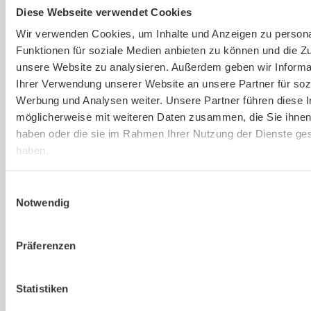
Diese Webseite verwendet Cookies
Ausbildung von Sicherheitsbeauftragten
(virtuell)
Wir verwenden Cookies, um Inhalte und Anzeigen zu persona
Funktionen für soziale Medien anbieten zu können und die Zug
Online und live die Ausbildung zum
unsere Website zu analysieren. Außerdem geben wir Informa
Sicherheitsbeauftragten absolvieren. An nur
Ihrer Verwendung unserer Website an unsere Partner für soz
einem Tag. Strukturierte Schulung, praxisnah
Werbung und Analysen weiter. Unsere Partner führen diese 
und interessant.
möglicherweise mit weiteren Daten zusammen, die Sie ihnen 
haben oder die sie im Rahmen Ihrer Nutzung der Dienste g
haben.
Mehr erfahren
Einwilligungsauswahl
Notwendig
Präferenzen
Statistiken
Ist kaer