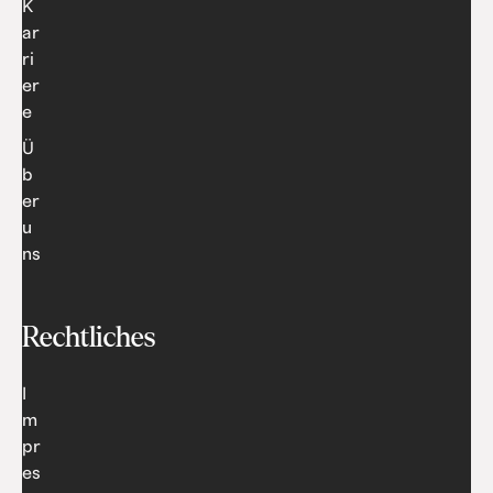
K
ar
ri
er
e
Ü
b
er
u
ns
Rechtliches
I
m
pr
es