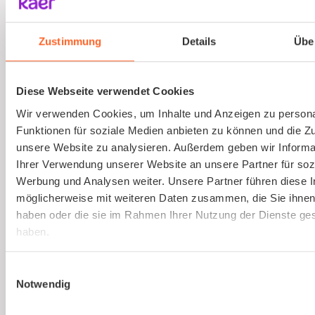
Ausbildung von Sicherheitsbeauftragten
(virtuell)
Zustimmung
Details
Übe
Online und live die Ausbildung zum
Sicherheitsbeauftragten absolvieren. An nur
Diese Webseite verwendet Cookies
einem Tag. Strukturierte Schulung, praxisnah
Wir verwenden Cookies, um Inhalte und Anzeigen zu persona
und interessant.
Funktionen für soziale Medien anbieten zu können und die Zug
unsere Website zu analysieren. Außerdem geben wir Informa
Ihrer Verwendung unserer Website an unsere Partner für soz
Mehr erfahren
Werbung und Analysen weiter. Unsere Partner führen diese 
möglicherweise mit weiteren Daten zusammen, die Sie ihnen 
haben oder die sie im Rahmen Ihrer Nutzung der Dienste g
haben.
Einwilligungsauswahl
Notwendig
Ist kaer