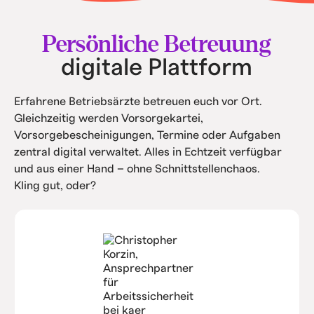
• Intern spart ihr Kosten durch Automatisierung
und Service.
Persönliche Betreuung
digitale Plattform
Erfahrene Betriebsärzte betreuen euch vor Ort.
Gleichzeitig werden Vorsorgekartei,
Vorsorgebescheinigungen, Termine oder Aufgaben
zentral digital verwaltet. Alles in Echtzeit verfügbar
und aus einer Hand – ohne Schnittstellenchaos.
Kling gut, oder?