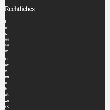
Rechtliches
I
m
pr
es
su
m
D
at
e
ns
c
h
ut
ze
rk