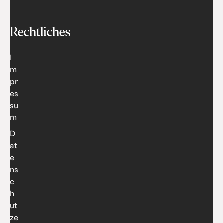
Rechtliches
I
m
pr
es
su
m
D
at
e
ns
c
h
ut
ze