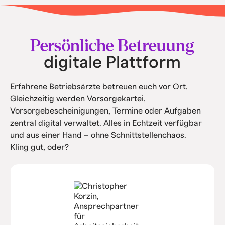
• Keine teuren Softwarekosten.
• Intern spart ihr Kosten durch Automatisierung
und Service.
Persönliche Betreuung
digitale Plattform
Erfahrene Betriebsärzte betreuen euch vor Ort.
Gleichzeitig werden Vorsorgekartei,
Vorsorgebescheinigungen, Termine oder Aufgaben
zentral digital verwaltet. Alles in Echtzeit verfügbar
und aus einer Hand – ohne Schnittstellenchaos.
Kling gut, oder?