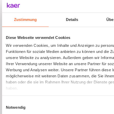
Ausbildung von Sicherheitsbeauftragten
(virtuell)
Zustimmung
Details
Übe
Online und live die Ausbildung zum
Sicherheitsbeauftragten absolvieren. An nur
Diese Webseite verwendet Cookies
einem Tag. Strukturierte Schulung, praxisnah
Wir verwenden Cookies, um Inhalte und Anzeigen zu persona
und interessant.
Funktionen für soziale Medien anbieten zu können und die Zug
unsere Website zu analysieren. Außerdem geben wir Informa
Ihrer Verwendung unserer Website an unsere Partner für soz
Mehr erfahren
Werbung und Analysen weiter. Unsere Partner führen diese 
möglicherweise mit weiteren Daten zusammen, die Sie ihnen 
haben oder die sie im Rahmen Ihrer Nutzung der Dienste g
haben.
Einwilligungsauswahl
Notwendig