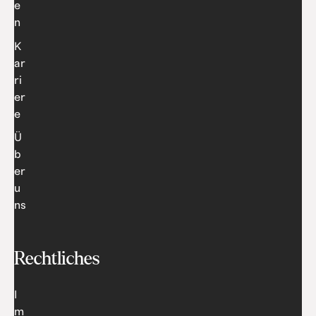
e
n
K
ar
ri
er
e
Ü
b
er
u
ns
Rechtliches
I
m