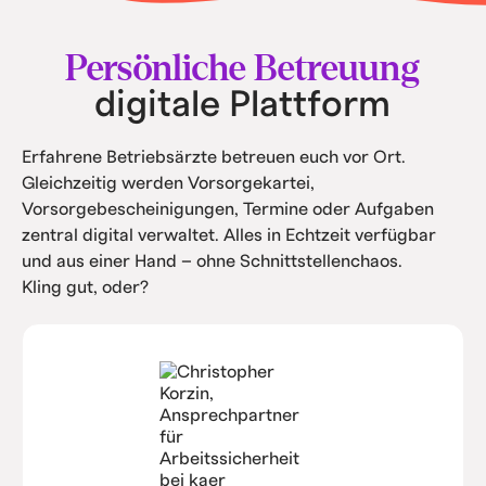
• Intern spart ihr Kosten durch Automatisierung
und Service.
Persönliche Betreuung
digitale Plattform
Erfahrene Betriebsärzte betreuen euch vor Ort.
Gleichzeitig werden Vorsorgekartei,
Vorsorgebescheinigungen, Termine oder Aufgaben
zentral digital verwaltet. Alles in Echtzeit verfügbar
und aus einer Hand – ohne Schnittstellenchaos.
Kling gut, oder?