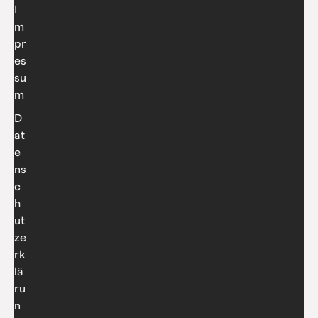
I
m
pr
es
su
m
D
at
e
ns
c
h
ut
ze
rk
lä
ru
n