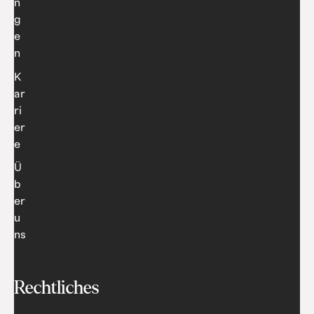
n
g
e
n
K
ar
ri
er
e
Ü
b
er
u
ns
Rechtliches