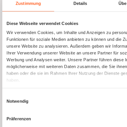
(virtuell)
Zustimmung
Details
Übe
Online und live die Ausbildung zum
Sicherheitsbeauftragten absolvieren. An nur
Diese Webseite verwendet Cookies
einem Tag. Strukturierte Schulung, praxisnah
Wir verwenden Cookies, um Inhalte und Anzeigen zu persona
und interessant.
Funktionen für soziale Medien anbieten zu können und die Zug
unsere Website zu analysieren. Außerdem geben wir Informa
Ihrer Verwendung unserer Website an unsere Partner für soz
Mehr erfahren
Werbung und Analysen weiter. Unsere Partner führen diese 
möglicherweise mit weiteren Daten zusammen, die Sie ihnen 
haben oder die sie im Rahmen Ihrer Nutzung der Dienste g
haben.
Einwilligungsauswahl
Notwendig
Ist kaer
Präferenzen
die richtige Lösung für