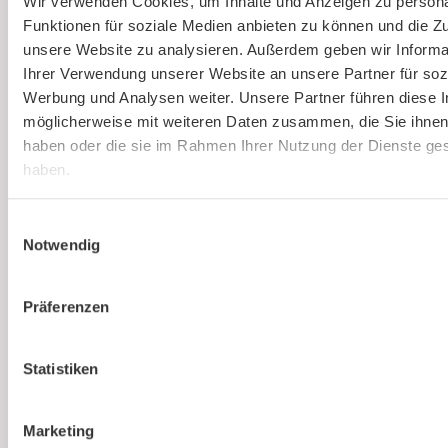
Wir verwenden Cookies, um Inhalte und Anzeigen zu persona
(virtuell)
Funktionen für soziale Medien anbieten zu können und die Zug
unsere Website zu analysieren. Außerdem geben wir Informa
Online und live die Ausbildung zum
Ihrer Verwendung unserer Website an unsere Partner für soz
Sicherheitsbeauftragten absolvieren. An nur
Werbung und Analysen weiter. Unsere Partner führen diese 
einem Tag. Strukturierte Schulung, praxisnah
möglicherweise mit weiteren Daten zusammen, die Sie ihnen 
und interessant.
haben oder die sie im Rahmen Ihrer Nutzung der Dienste g
haben.
Mehr erfahren
Einwilligungsauswahl
Notwendig
Präferenzen
Statistiken
Ist kaer
die richtige Lösung für
Marketing