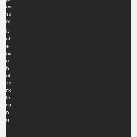
es
su
m
D
at
e
ns
c
h
ut
ze
rk
lä
ru
n
g