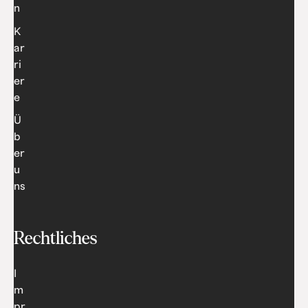
n
K
ar
ri
er
e
Ü
b
er
u
ns
Rechtliches
I
m
pr