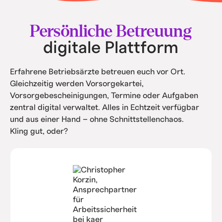
• Intern spart ihr Kosten durch Automatisierung
und Service.
Persönliche Betreuung
digitale Plattform
Erfahrene Betriebsärzte betreuen euch vor Ort.
Gleichzeitig werden Vorsorgekartei,
Vorsorgebescheinigungen, Termine oder Aufgaben
zentral digital verwaltet. Alles in Echtzeit verfügbar
und aus einer Hand – ohne Schnittstellenchaos.
Kling gut, oder?