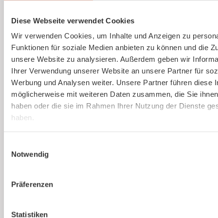
Ausbildung von Sicherheitsbeauftragten
(virtuell)
Diese Webseite verwendet Cookies
Wir verwenden Cookies, um Inhalte und Anzeigen zu persona
Online und live die Ausbildung zum
Funktionen für soziale Medien anbieten zu können und die Zug
Sicherheitsbeauftragten absolvieren. An nur
unsere Website zu analysieren. Außerdem geben wir Informa
einem Tag. Strukturierte Schulung, praxisnah
Ihrer Verwendung unserer Website an unsere Partner für soz
und interessant.
Werbung und Analysen weiter. Unsere Partner führen diese 
möglicherweise mit weiteren Daten zusammen, die Sie ihnen 
haben oder die sie im Rahmen Ihrer Nutzung der Dienste g
haben.
Mehr erfahren
Einwilligungsauswahl
Notwendig
Präferenzen
Ist kaer
Statistiken