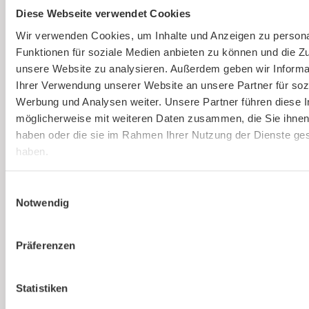
Diese Webseite verwendet Cookies
Ausbildung von Sicherheitsbeauftragten
(virtuell)
Wir verwenden Cookies, um Inhalte und Anzeigen zu persona
Funktionen für soziale Medien anbieten zu können und die Zug
Online und live die Ausbildung zum
unsere Website zu analysieren. Außerdem geben wir Informa
Sicherheitsbeauftragten absolvieren. An nur
Ihrer Verwendung unserer Website an unsere Partner für soz
einem Tag. Strukturierte Schulung, praxisnah
Werbung und Analysen weiter. Unsere Partner führen diese 
und interessant.
möglicherweise mit weiteren Daten zusammen, die Sie ihnen 
haben oder die sie im Rahmen Ihrer Nutzung der Dienste g
haben.
Mehr erfahren
Einwilligungsauswahl
Notwendig
Präferenzen
Statistiken
Ist kaer