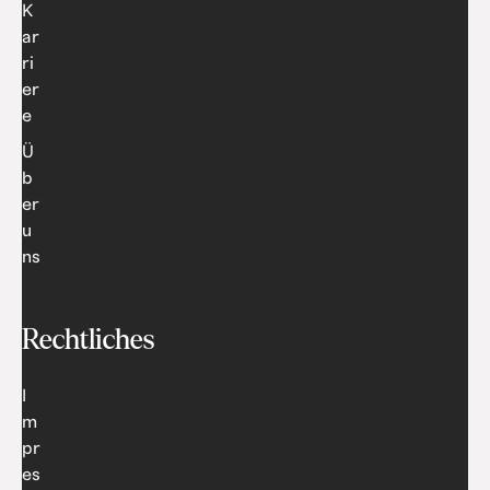
K
ar
ri
er
e
Ü
b
er
u
ns
Rechtliches
I
m
pr
es