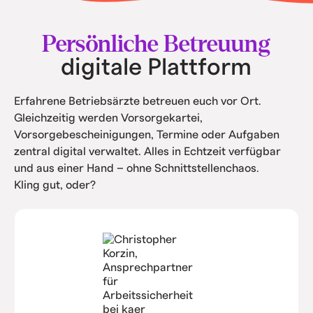
• Intern spart ihr Kosten durch Automatisierung
und Service.
Persönliche Betreuung
digitale Plattform
Erfahrene Betriebsärzte betreuen euch vor Ort.
Gleichzeitig werden Vorsorgekartei,
Vorsorgebescheinigungen, Termine oder Aufgaben
zentral digital verwaltet. Alles in Echtzeit verfügbar
und aus einer Hand – ohne Schnittstellenchaos.
Kling gut, oder?