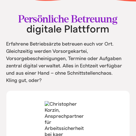
• Intern spart ihr Kosten durch Automatisierung
und Service.
Persönliche Betreuung
digitale Plattform
Erfahrene Betriebsärzte betreuen euch vor Ort.
Gleichzeitig werden Vorsorgekartei,
Vorsorgebescheinigungen, Termine oder Aufgaben
zentral digital verwaltet. Alles in Echtzeit verfügbar
und aus einer Hand – ohne Schnittstellenchaos.
Kling gut, oder?