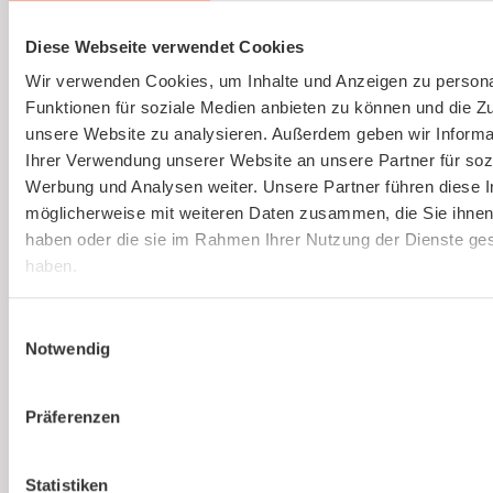
Ausbildung von Sicherheitsbeauftragten
(virtuell)
Diese Webseite verwendet Cookies
Wir verwenden Cookies, um Inhalte und Anzeigen zu persona
Online und live die Ausbildung zum
Funktionen für soziale Medien anbieten zu können und die Zug
Sicherheitsbeauftragten absolvieren. An nur
unsere Website zu analysieren. Außerdem geben wir Informa
einem Tag. Strukturierte Schulung, praxisnah
Ihrer Verwendung unserer Website an unsere Partner für soz
und interessant.
Werbung und Analysen weiter. Unsere Partner führen diese 
möglicherweise mit weiteren Daten zusammen, die Sie ihnen 
haben oder die sie im Rahmen Ihrer Nutzung der Dienste g
haben.
Mehr erfahren
Einwilligungsauswahl
Notwendig
Präferenzen
Ist kaer
Statistiken