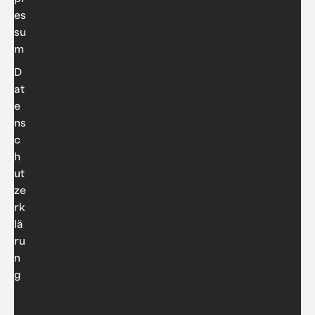
es
su
m
D
at
e
ns
c
h
ut
ze
rk
lä
ru
n
g