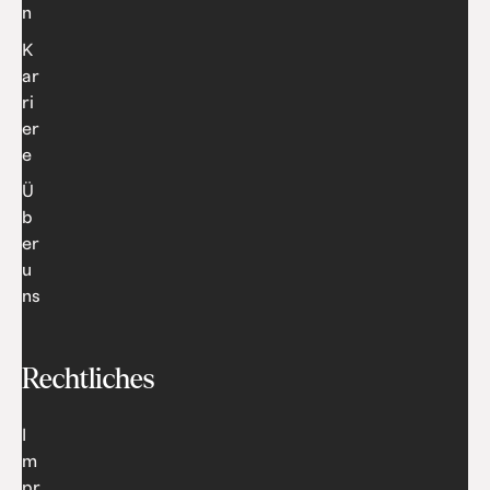
n
K
ar
ri
er
e
Ü
b
er
u
ns
Rechtliches
I
m
pr