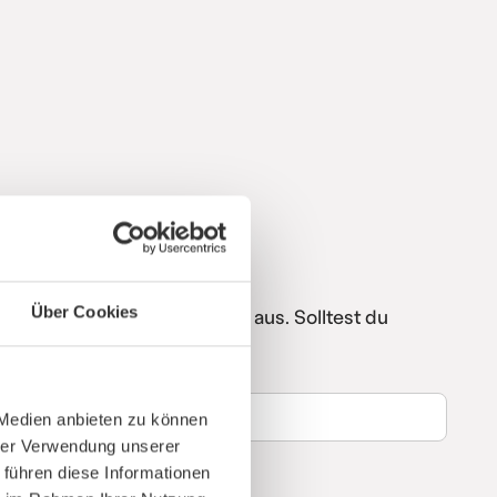
Über Cookies
ie unten stehenden Angaben aus. Solltest du
alth.com
 Medien anbieten zu können
hrer Verwendung unserer
 führen diese Informationen