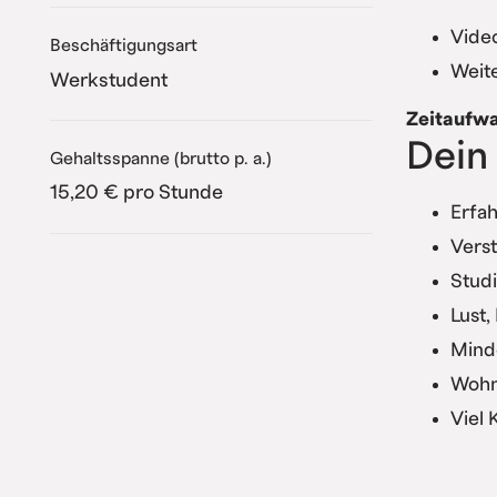
Video
Beschäftigungsart
Weite
Werkstudent
Zeitaufw
Dein 
Gehaltsspanne (brutto p. a.)
15,20 € pro Stunde
Erfah
Vers
Studi
Lust,
Minde
Wohn
Viel K