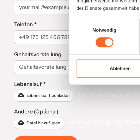
möglicherweise mit weiteren
der Dienste gesammelt habe
Einwilligungsauswahl
Telefon *
Notwendig
Gehaltsvorstellung
Ablehnen
Lebenslauf *
Maximale Dateigröße: 1
Lebenslauf hochladen
Andere (Optional)
Maximale Dateigröße: 10 M
Datei hinzufügen