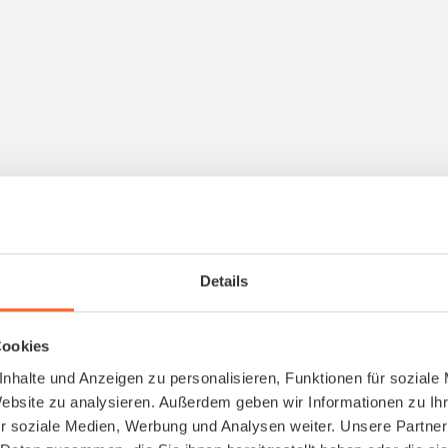
jetzt!
Bewirb dich
Details
 Team und die Aufgabe erfahren möchtest. Bitte fülle d
igkeiten haben, so wendig dich gerne an admin@kaerhe
Nachname *
Cookies
nhalte und Anzeigen zu personalisieren, Funktionen für soziale
Website zu analysieren. Außerdem geben wir Informationen zu I
r soziale Medien, Werbung und Analysen weiter. Unsere Partner