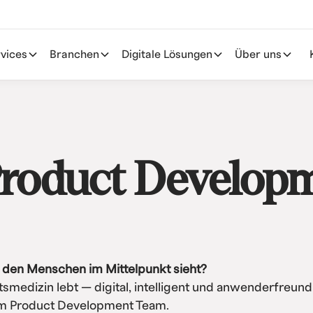
vices
Branchen
Digitale Lösungen
Über uns
roduct Developm
d den Menschen im Mittelpunkt sieht?
smedizin lebt — digital, intelligent und anwenderfreun
 im Product Development Team.