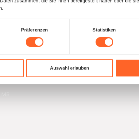
 Daten zusammen, die Sie ihnen bereitgestellt haben oder die s
n.
Verfügbar ab *
Präferenzen
Statistiken
LinkedIn
Auswahl erlauben
0 MB
B