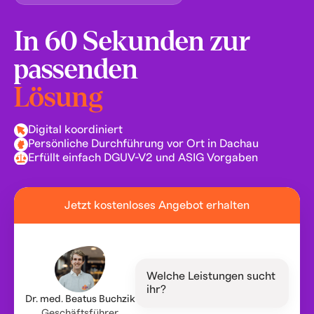
In 60 Sekunden zur
passenden
Lösung
Digital koordiniert
Persönliche Durchführung vor Ort in Dachau
Erfüllt einfach DGUV-V2 und ASIG Vorgaben
Jetzt kostenloses Angebot erhalten
Welche Leistungen sucht
ihr?
Dr. med. Beatus Buchzik
Geschäftsführer