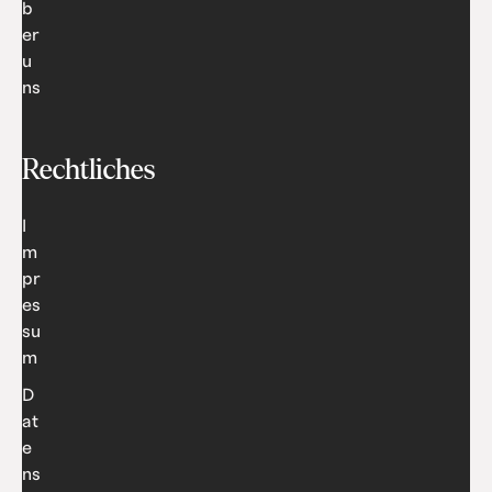
b
er
u
ns
Rechtliches
I
m
pr
es
su
m
D
at
e
ns