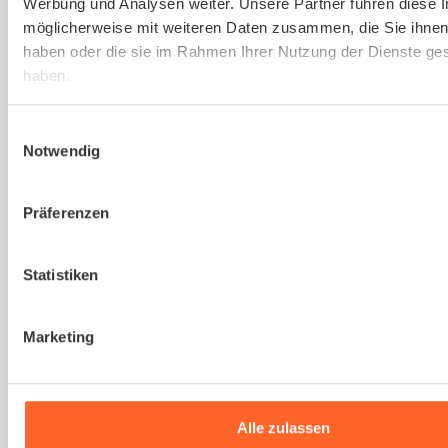
Werbung und Analysen weiter. Unsere Partner führen diese 
Gesetzlich vorgeschriebene
möglicherweise mit weiteren Daten zusammen, die Sie ihnen 
Gefährdungsbeurteilung einfach erstellen
haben oder die sie im Rahmen Ihrer Nutzung der Dienste g
lassen.
haben.
Mehr erfahren
Einwilligungsauswahl
Notwendig
Präferenzen
Statistiken
Du bist noch unsicher, ob
kaer
die richtige Lösung
Marketing
für euer Unternehmen
ist?
Alle zulassen