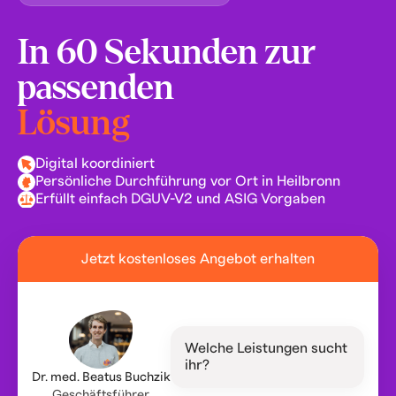
In 60 Sekunden zur
passenden
Lösung
Digital koordiniert
Persönliche Durchführung vor Ort in Heilbronn
Erfüllt einfach DGUV-V2 und ASIG Vorgaben
Jetzt kostenloses Angebot erhalten
Welche Leistungen sucht
ihr?
Dr. med. Beatus Buchzik
Geschäftsführer