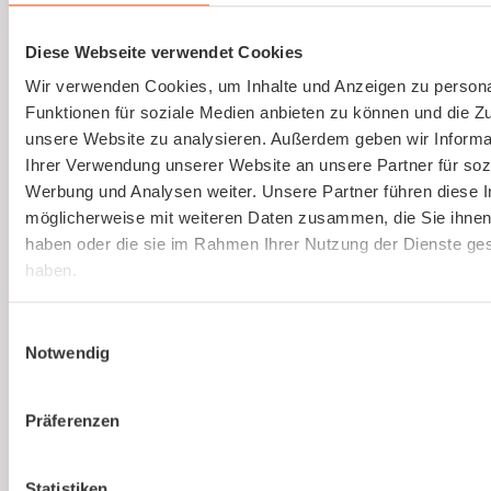
Gesetzlich vorgeschriebene
Gefährdungsbeurteilung einfach erstellen
Diese Webseite verwendet Cookies
lassen.
Wir verwenden Cookies, um Inhalte und Anzeigen zu persona
Funktionen für soziale Medien anbieten zu können und die Zug
Mehr erfahren
unsere Website zu analysieren. Außerdem geben wir Informa
Ihrer Verwendung unserer Website an unsere Partner für soz
Werbung und Analysen weiter. Unsere Partner führen diese 
möglicherweise mit weiteren Daten zusammen, die Sie ihnen 
haben oder die sie im Rahmen Ihrer Nutzung der Dienste g
haben.
Du bist noch unsicher, ob
Einwilligungsauswahl
kaer
Notwendig
die richtige Lösung
für euer Unternehmen
Präferenzen
ist?
Statistiken