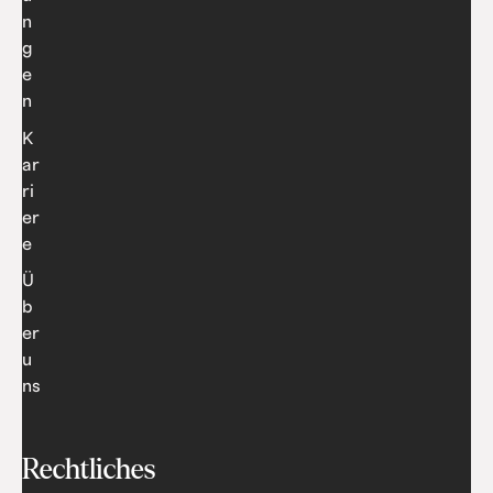
n
g
e
n
K
ar
ri
er
e
Ü
b
er
u
ns
Rechtliches