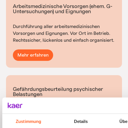
Arbeitsmedizinische Vorsorgen (ehem. G-
Untersuchungen) und Eignungen
Durchführung aller arbeitsmedizinischen
Vorsorgen und Eignungen. Vor Ort im Betrieb.
Rechtssicher, lückenlos und einfach organisiert.
Mehr erfahren
Gefährdungsbeurteilung psychischer
Belastungen
Psychische Belastungen am Arbeitsplatz mit
validierten Verfahren und einfacher
Zustimmung
Details
Übe
Durchführung erfassen.