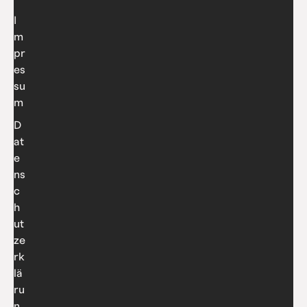
I
m
pr
es
su
m
D
at
e
ns
c
h
ut
ze
rk
lä
ru
n