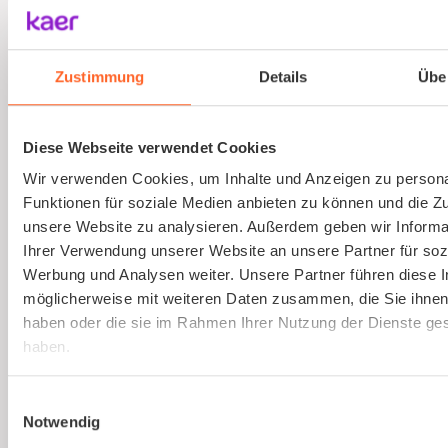
Ausbildung von Sicherheitsbeauftragten
(virtuell)
Zustimmung
Details
Übe
Online und live die Ausbildung zum
Sicherheitsbeauftragten absolvieren. An nur
Diese Webseite verwendet Cookies
einem Tag. Strukturierte Schulung, praxisnah
Wir verwenden Cookies, um Inhalte und Anzeigen zu persona
und interessant.
Funktionen für soziale Medien anbieten zu können und die Zug
unsere Website zu analysieren. Außerdem geben wir Informa
Ihrer Verwendung unserer Website an unsere Partner für soz
Mehr erfahren
Werbung und Analysen weiter. Unsere Partner führen diese 
möglicherweise mit weiteren Daten zusammen, die Sie ihnen 
haben oder die sie im Rahmen Ihrer Nutzung der Dienste g
haben.
Einwilligungsauswahl
Notwendig