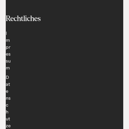
Rechtliches
I
m
pr
es
su
m
D
at
e
ns
c
h
ut
ze