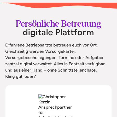
• Keine teuren Softwarekosten.
• Intern spart ihr Kosten durch Automatisierung
und Service.
Persönliche Betreuung
digitale Plattform
Erfahrene Betriebsärzte betreuen euch vor Ort.
Gleichzeitig werden Vorsorgekartei,
Vorsorgebescheinigungen, Termine oder Aufgaben
zentral digital verwaltet. Alles in Echtzeit verfügbar
und aus einer Hand – ohne Schnittstellenchaos.
Kling gut, oder?